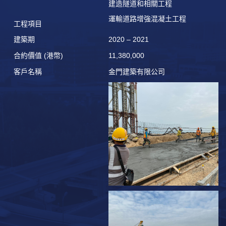
建造隧道和相關工程
建
運輸道路增強混凝土工程
2
工程項目
建築期
2020 – 2021
合約價
值
(
港幣
)
11,380,000
4
客
戶名稱
金門建築有限公司