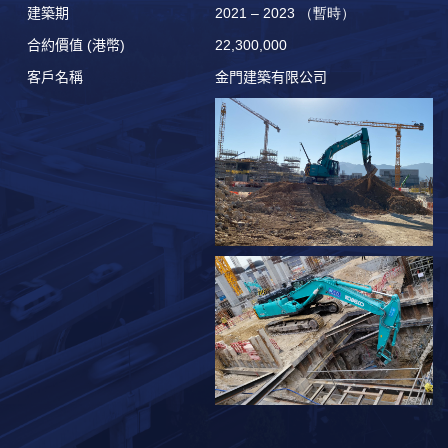
建築期
2021 – 2023 （暫時）
合約價
值
(
港幣
)
22,300,000
客
戶名稱
金門建築有限公司